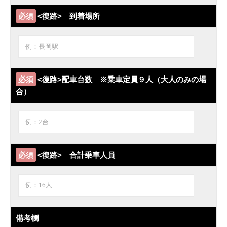
必須
<復路> 到着場所
必須
<復路>配車台数 ※乗車定員９人（大人のみの場
合）
必須
<復路> 合計乗車人員
備考欄