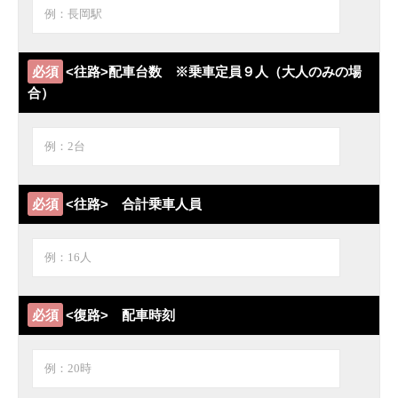
必須
<往路>配車台数 ※乗車定員９人（大人のみの場
合）
必須
<往路> 合計乗車人員
必須
<復路> 配車時刻