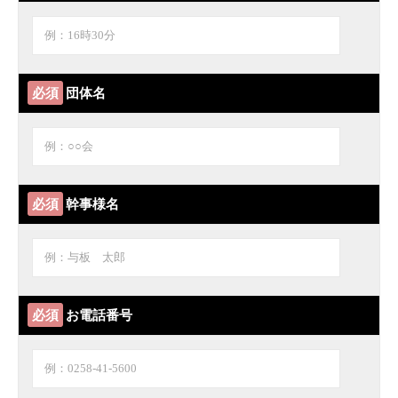
必須
団体名
必須
幹事様名
必須
お電話番号