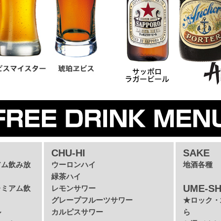
CHU-HI
SAKE
アム飲み放
ウーロンハイ
地酒各種
緑茶ハイ
UME-S
レミアム飲
レモンサワー
グレープフルーツサワー
★ロック・
ル
カルピスサワー
ら