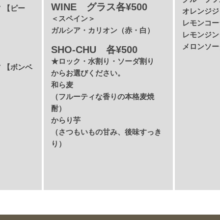
WINE グラス各¥500
 【ピー
オレンジジ
＜スペイン＞
レモンコー
ガルシア・カリオン（赤・白）
レモンジン
メロンソー
SHO-CHU 各¥500
★ロック・水割り・ソーダ割り
 【ボンベ
からお選びください。
和ら麦
（フルーティな香りの本格麦焼
酎）
からり芋
（さつもいもの甘み、後味すっき
り）