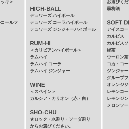
ョッキ＞
お選びくだ
HIGH-BALL
黒梅酒
デュワーズ ハイボール
SOFT D
ルコールフ
デュワーズ コーラハイボール
デュワーズ ジンジャーハイボール
アイスコー
カルピス
RUM-HI
カルピスソ
＜カリビアンハイボール＞
緑茶
ラムハイ
ウーロン茶
ラムハイ コーラ
コカ・コー
ラムハイ ジンジャー
ジンジャー
グループフ
WINE
オレンジジ
＜スペイン＞
レモンコー
ガルシア・カリオン（赤・白）
レモンジン
メロンソー
SHO-CHU
ツ
★ロック・水割り・ソーダ割り
からお選びください。