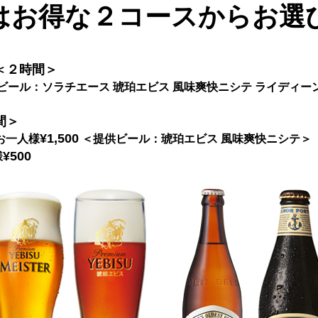
はお得な２コースからお選
＜２時間＞
ビール：ソラチエース 琥珀エビス 風味爽快ニシテ ライディー
間＞
¥1,500
お一人様
＜提供ビール：琥珀エビス 風味爽快ニシテ＞
¥500
様