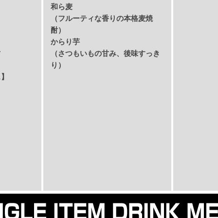
和ら麦
（フルーティな香りの本格麦焼
酎）
からり芋
ツ
（さつもいもの甘み、後味すっき
り）
ス】