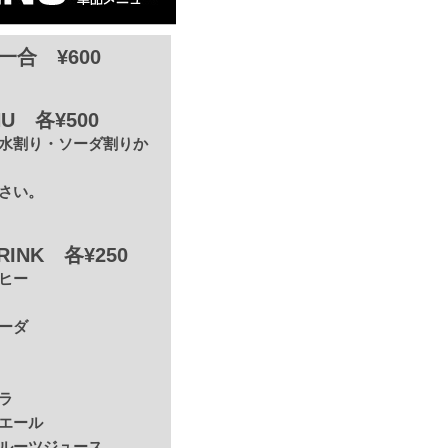
一合 ¥600
HU 各¥500
水割り・ソーダ割りか
さい。
RINK 各¥250
ヒー
ーダ
ラ
エール
ルーツジュース